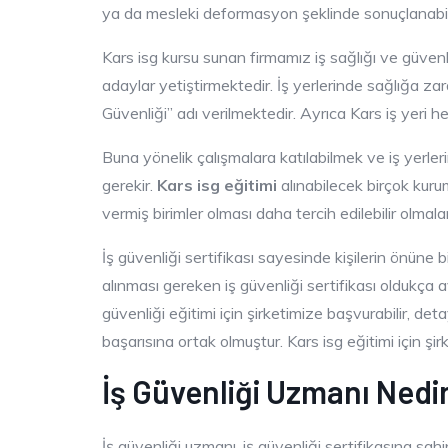
ya da mesleki deformasyon şeklinde sonuçlanabilec
Kars isg kursu sunan firmamız iş sağlığı ve güvenl
adaylar yetiştirmektedir. İş yerlerinde sağlığa za
Güvenliği” adı verilmektedir. Ayrıca Kars iş yeri he
Buna yönelik çalışmalara katılabilmek ve iş yerleri
gerekir.
Kars isg eğitimi
alınabilecek birçok kurum 
vermiş birimler olması daha tercih edilebilir olmala
İş güvenliği sertifikası sayesinde kişilerin önüne 
alınması gereken iş güvenliği sertifikası oldukça ava
güvenliği eğitimi için şirketimize başvurabilir, detayl
başarısına ortak olmuştur. Kars isg eğitimi için şirke
İş Güvenliği Uzmanı Nedi
İş güvenliği uzmanı, iş güvenliği sertifikasına sahip