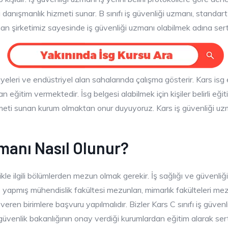
danışmanlık hizmeti sunar. B sınıfı iş güvenliği uzmanı, standart 
an şirketimiz sayesinde iş güvenliği uzmanı olabilmek adına sertifi
ntiyeleri ve endüstriyel alan sahalarında çalışma gösterir. Kars is
eğitim vermektedir. İsg belgesi alabilmek için kişiler belirli eğit
eti sunan kurum olmaktan onur duyuyoruz. Kars iş güvenliği uzmanl
zmanı Nasıl Olunur?
ikle ilgili bölümlerden mezun olmak gerekir. İş sağlığı ve güvenli
yapmış mühendislik fakültesi mezunları, mimarlık fakülteleri mezunla
su veren birimlere başvuru yapılmalıdır. Bizler Kars C sınıfı iş güv
 güvenlik bakanlığının onay verdiği kurumlardan eğitim alarak sertif