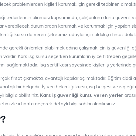
ek problemlerden kişileri korumak için gerekli tedbirleri almaktı
iği tedbirlerinin alınması kapsamında, çalışanlara daha güvenli v
rar verebilecek durumlardan korumak ve korunmak için yapılan sist
kimliği kursu da veren şirketimiz adaylar için oldukça fırsat dolu b
nde gerekli önlemleri alabilmek adına çalışmak için iş güvenliği eği
vardır. Kars isg kursu seçerken kurumların iyice filtreden geçirilere
rını sağlamaktadır. İsg sertifikası sayesinde kişiler iş yerlerinde 
birçok fırsat çıkmakta, avantajlı kapılar açılmaktadır. Eğitim cidd
ntajlı bir belgedir. İş yeri hekimliği kursu, isg belgesi ve isg eğiti
ı bilgi alabilirsiniz.
Kars iş güvenliği kursu veren yerler
arasın
timizle irtibata geçerek detaylı bilgi sahibi olabilirsiniz.
r?
 kişidir. İş güvenliği uzmanı iş yerini belirli protokollere göre den