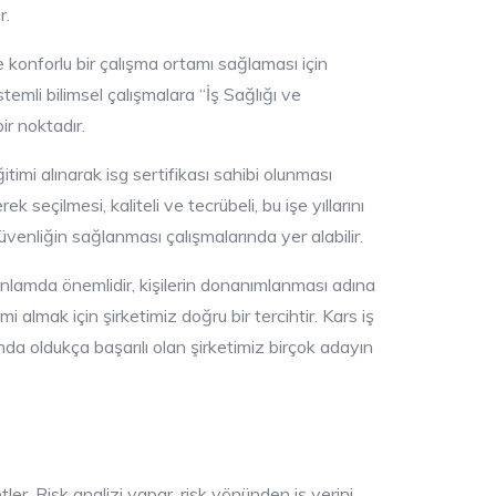
r.
e konforlu bir çalışma ortamı sağlaması için
emli bilimsel çalışmalara “İş Sağlığı ve
ir noktadır.
timi alınarak isg sertifikası sahibi olunması
k seçilmesi, kaliteli ve tecrübeli, bu işe yıllarını
güvenliğin sağlanması çalışmalarında yer alabilir.
i anlamda önemlidir, kişilerin donanımlanması adına
mi almak için şirketimiz doğru bir tercihtir. Kars iş
da oldukça başarılı olan şirketimiz birçok adayın
etler. Risk analizi yapar, risk yönünden iş yerini