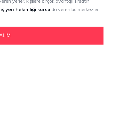
eren yerler, kişilere birçok avantajlı fırsatın
iş yeri hekimliği kursu
da veren bu merkezler
ALIM