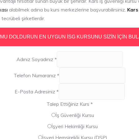
antajlı fırsatlar sunan büyük bir şehirdir. Kars iş güvenliği kursu v
kası
alabilmek adına bu kurs merkezlerine başvurabilirsiniz.
Kars 
tecrübeli şirketlerdir.
MU DOLDURUN EN UYGUN İSG KURSUNU SİZİN İÇİN BUL
Adınız Soyadınız
*
Telefon Numaranız
*
E-Posta Adresiniz
*
Talep Ettiğiniz Kurs
*
İş Güvenliği Kursu
İşyeri Hekimliği Kursu
İşyeri Hemşireliği Kursu (DSP)