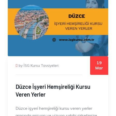
19
by İSG Kursu Tavsiyeleri
Mar
Düzce İşyeri Hemşireliği Kursu
Veren Yerler
Düzce işyeri hemşireliği kursu veren yerler
arasında misyon ve vizyon sahibi şirketimize